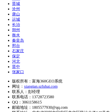
晋城
沧州
唐山
运城
长治
朔州
衡水
秦皇岛
邢台
石家庄
保定
河北
晋中
张家口
版权所有：富海360GEO系统
网址：
xiangtan.szfuhai.com
联系人：彭经理
联系电话：13728723580
QQ：3061158615
邮箱地址：1805577930@qq.com