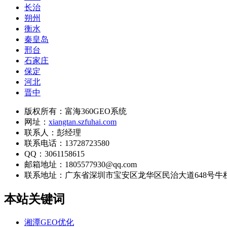
长治
朔州
衡水
秦皇岛
邢台
石家庄
保定
河北
晋中
版权所有：富海360GEO系统
网址：
xiangtan.szfuhai.com
联系人：彭经理
联系电话：13728723580
QQ：3061158615
邮箱地址：1805577930@qq.com
联系地址：
广东省深圳市宝安区龙华区民治大道648号牛栏前大
本站关键词
湘潭GEO优化