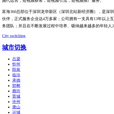
频代运营，短视频获客，短视频引流，短视频推广服务。
富海360总部位于深圳龙华新区（深圳北站新经济圈），是深圳市东
伙伴，正式服务企业达4万多家；公司拥有一支具有13年以上
务团队；并且在不断发展过程中培养、吸纳越来越多的年轻人
City switching
城市切换
吕梁
忻州
阳泉
临汾
承德
邯郸
廊坊
晋城
沧州
唐山
运城