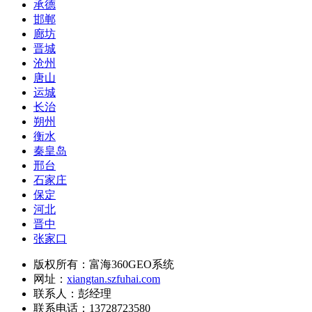
承德
邯郸
廊坊
晋城
沧州
唐山
运城
长治
朔州
衡水
秦皇岛
邢台
石家庄
保定
河北
晋中
张家口
版权所有：富海360GEO系统
网址：
xiangtan.szfuhai.com
联系人：彭经理
联系电话：13728723580