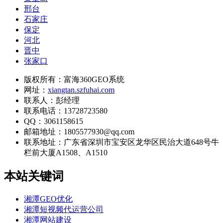
邢台
石家庄
保定
河北
晋中
张家口
版权所有：富海360GEO系统
网址：
xiangtan.szfuhai.com
联系人：彭经理
联系电话：13728723580
QQ：3061158615
邮箱地址：1805577930@qq.com
联系地址：
广东省深圳市宝安区龙华区民治大道648号牛
栏前大厦A1508、A1510
本站关键词
湘潭GEO优化
湘潭短视频代运营公司
湘潭网站建设