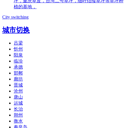
坪，重庆草皮，台湾二号草坪，细叶结缕草坪等草坪种
植的基地，
City switching
城市切换
吕梁
忻州
阳泉
临汾
承德
邯郸
廊坊
晋城
沧州
唐山
运城
长治
朔州
衡水
秦皇岛