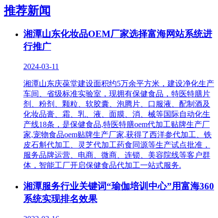
推荐新闻
湘潭山东化妆品OEM厂家选择富海网站系统进
行推广
2024-03-11
湘潭山东庆葆堂建设面积约5万余平方米，建设净化生产
车间、省级标准实验室，现拥有保健食品，特医特膳片
剂、粉剂、颗粒、软胶囊、泡腾片、口服液、配制酒及
化妆品膏、霜、乳、液、面膜、消、械等国际自动化生
产线18条，是保健食品,特医特膳oem代加工贴牌生产厂
家,宠物食品oem贴牌生产厂家,获得了西洋参代加工、铁
皮石斛代加工、灵芝代加工药食同源等生产试点批准，
服务品牌运营、电商、微商、连锁、美容院线等客户群
体，智能工厂开启保健食品代加工一站式服务.
湘潭服务行业关键词“瑜伽培训中心”用富海360
系统实现排名效果